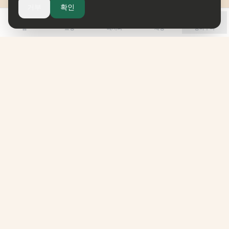
거부
확인
홈
쇼핑
레시피
채팅
장바구니
omune
Taste Korea. Feel Korea.
Korean Culture, Curated.