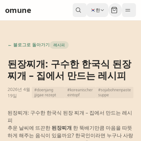
omune
🇰🇷
한
←
블로그로 돌아가기
레시피
된장찌개: 구수한 한국식 된장
찌개 – 집에서 만드는 레시피
2026년 4월
#
doenjang
#
koreanischer
#
sojabohnenpaste
jjigae rezept
eintopf
suppe
19일
된장찌개: 구수한 한국식 된장 찌개 – 집에서 만드는 레시
피
추운 날씨에 뜨끈한
된장찌개
한 뚝배기만큼 마음을 따뜻
하게 해주는 음식이 있을까요? 한국인이라면 누구나 사랑