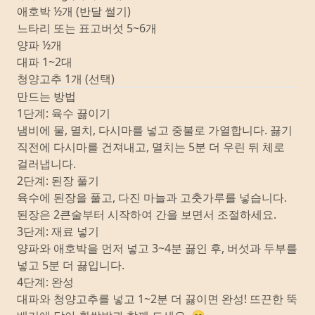
애호박 ½개 (반달 썰기)
느타리 또는 표고버섯 5~6개
양파 ½개
대파 1~2대
청양고추 1개 (선택)
만드는 방법
1단계: 육수 끓이기
냄비에 물, 멸치, 다시마를 넣고 중불로 가열합니다. 끓기
직전에 다시마를 건져내고, 멸치는 5분 더 우린 뒤 체로
걸러냅니다.
2단계: 된장 풀기
육수에 된장을 풀고, 다진 마늘과 고춧가루를 넣습니다.
된장은 2큰술부터 시작하여 간을 보면서 조절하세요.
3단계: 재료 넣기
양파와 애호박을 먼저 넣고 3~4분 끓인 후, 버섯과 두부를
넣고 5분 더 끓입니다.
4단계: 완성
대파와 청양고추를 넣고 1~2분 더 끓이면 완성! 뜨끈한 뚝